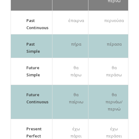
περνώ
Past
έπαιρνα
περνούσα
Continuous
Past
πήρα
πέρασα
Simple
Future
θα
θα
Simple
πάρω
περάσω
Future
θα
θα
Continuous
παίρνω
περνάω/
περνώ
Present
έχω
έχω
Perfect
πάρει
περάσει