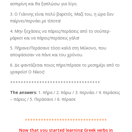
ασπιρίνη και θα ξαπλώσω για λίγο.
3. Ο Γιάννης είναι πολύ βαρετός. Μαζί του, η ώρα δεν
παίρνει/περνάει με τίποτα!
4. Μην ξεχάσεις να πάρεις/περάσεις από το σούπερ-
μάρκετ και να πάρεις/περάσεις γάλα!
5. Πήρανε/Περάσανε τόσο καλά στη Μύκονο, που
αποφάσισαν να πάνε και του χρόνου.
6. Δε φαντάζεσαι ποιος πήρε/πέρασε το μεσημέρι από το
γραφείο! O Νίκος!
++++++++++++++++++++++++++++++++++
The answers:
1. πήρα / 2. πάρω / 3. περνάει / 4. περάσεις
– πάρεις / 5. Περάσανε / 6. πέρασε
+++++++++++++++++++++++++++++++
Now that you started learning Greek verbs in