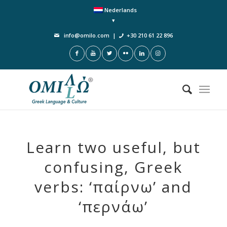
Nederlands
info@omilo.com
|
+30 210 61 22 896
Learn two useful, but
confusing, Greek
verbs: ‘παίρνω’ and
‘περνάω’