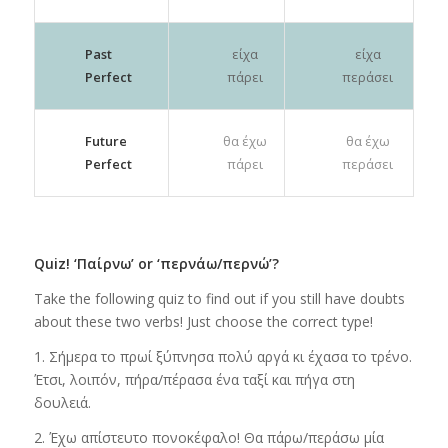
Past
είχα
είχα
Perfect
πάρει
περάσει
Future
θα έχω
θα έχω
Perfect
πάρει
περάσει
Quiz! ‘Παίρνω’ or ‘περνάω/περνώ’?
Take the following quiz to find out if you still have doubts
about these two verbs! Just choose the correct type!
1. Σήμερα το πρωί ξύπνησα πολύ αργά κι έχασα το τρένο.
Έτσι, λοιπόν, πήρα/πέρασα ένα ταξί και πήγα στη
δουλειά.
2. Έχω απίστευτο πονοκέφαλο! Θα πάρω/περάσω μία