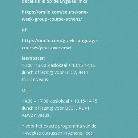
details klik op de Engelse links
https://omilo.com/course/one-
week-group-course-athens/
of
https://omilo.com/greek-language-
courses/year-overview/
lesrooster:
10.00 -13.00 klaslokaal + 13.15-14.15
(lunch of lezing) voor BEG2, INT1,
INT2 niveaus
OF
14.30 – 17.30 klaslokaal + 13.15-14.15
(lunch of lezing) voor BEG1, ADV1,
ADV2 niveaus
* voor het exacte programma van de
1-weekse cursussen in Athene, lees