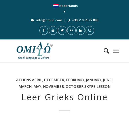
Nederlands
info@omilo.com
|
+30 210 61 22 896
ATHENS
APRIL
,
DECEMBER
,
FEBRUARY
,
JANUARY
,
JUNE
,
MARCH
,
MAY
,
NOVEMBER
,
OCTOBER
SKYPE LESSON
Leer Grieks Online