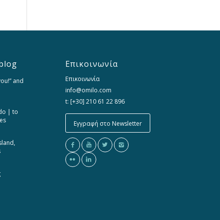
blog
Επικοινωνία
Επικοινωνία
you!” and
info@omilo.com
t: [+30] 210 61 22 896
do | to
ces
Εγγραφή στο Newsletter
sland,
s
g