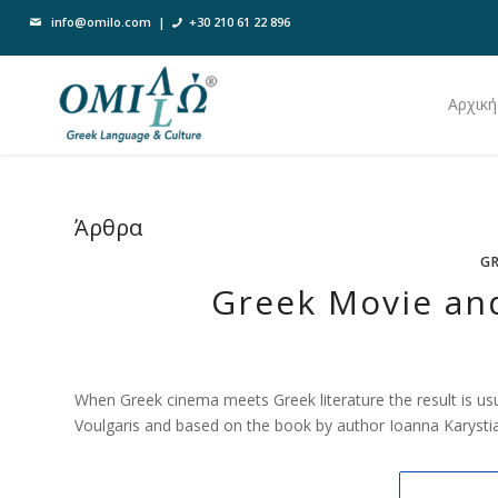
info@omilo.com
|
+30 210 61 22 896
Αρχική
Άρθρα
GR
Greek Movie and
When Greek cinema meets Greek literature the result is usual
Voulgaris and based on the book by author Ioanna Karysti