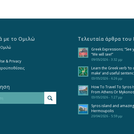
ά με το Ομιλώ
Τελευταία άρθρα του 
 Ομιλώ
Greek Expressions; “See 
“We will see!”
09/05/2026 - 3:32 μμ
se & Privacy
 προϋποθέσεις
Learn the Greek verb ‘to 
make’ and useful senten
03/05/2026 - 6:26 μμ
τηση
How To Travel To Syros I
From Athens Or Mykono
03/05/2026 - 1:27 μμ
Syros island and amazin
Hermoupolis
20/04/2026 - 5:59 μμ