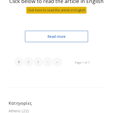
Click below to read the article in English
Click here to read the article in English
Read more
1
2
3
›
»
Page 1 of 7
Κατηγορίες
Athens
(22)