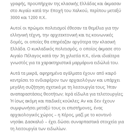
γραφής, προϋπήρχαν της κλασικής Ελλάδας και άκμασαν
στο Αιγαίο κατά την Εποχή του Χαλκού, περίπου μεταξύ
3000 και 1200 π.Χ..
Αυτοί οι πρώιμοι πολιτισμοί έθεσαν τα θεμέλια για την
ελληνική τέχνη, την αρχιτεκτονική και τις κοινωνικές
δομές, οι οποίες θα επηρέαζαν αργότερα την κλασική
Ελλάδα. Ο κυκλαδικός πολιτισμός, ο οποίος άκμασε στο
Αιγαίο Πέλαγος κατά την 3η χιλιετία π.Χ., είναι ιδιαίτερα
γνωστός για τα χαρακτηριστικά μαρμάρινα ειδώλιά του.
Αυτά τα μικρά, αφηρημένα αγάλματα έχουν από καιρό
κεντρίσει το ενδιαφέρον των αρχαιολόγων και υπάρχει
μεγάλη συζήτηση σχετικά με τη λειτουργία τους. Ήταν
αναπαραστάσεις θεοτήτων; Ιερά είδωλα για τελετουργίες;
Ή ίσως ακόμη και παιδικές κούκλες; Αν και δεν έχουν
συμφωνήσει μεταξύ τους οι επιστήμονες, ένας
αρχαιολογικός χώρος – η Κέρος, μαζί με το κοντινό
νησάκι Δασκαλιό – έχει δώσει συναρπαστικά στοιχεία για
τη λειτουργία των ειδωλίων.