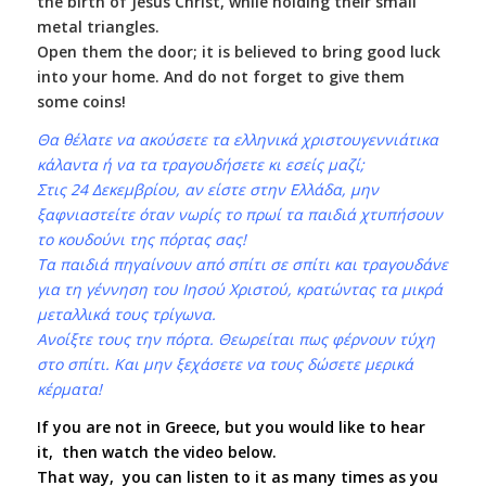
the birth of Jesus Christ, while holding their small
metal triangles.
Open them the door; it is believed to bring good luck
into your home. And do not forget to give them
some coins!
Θα θέλατε να ακούσετε τα ελληνικά χριστουγεννιάτικα
κάλαντα ή να τα τραγουδήσετε κι εσείς μαζί;
Στις 24 Δεκεμβρίου, αν είστε στην Ελλάδα, μην
ξαφνιαστείτε όταν νωρίς το πρωί τα παιδιά χτυπήσουν
το κουδούνι της πόρτας σας!
Τα παιδιά πηγαίνουν από σπίτι σε σπίτι και τραγουδάνε
για τη γέννηση του Ιησού Χριστού, κρατώντας τα μικρά
μεταλλικά τους τρίγωνα.
Ανοίξτε τους την πόρτα. Θεωρείται πως φέρνουν τύχη
στο σπίτι. Και μην ξεχάσετε να τους δώσετε μερικά
κέρματα!
If you are not in Greece, but you would like to hear
it, then watch the video below.
That way, you can listen to it as many times as you