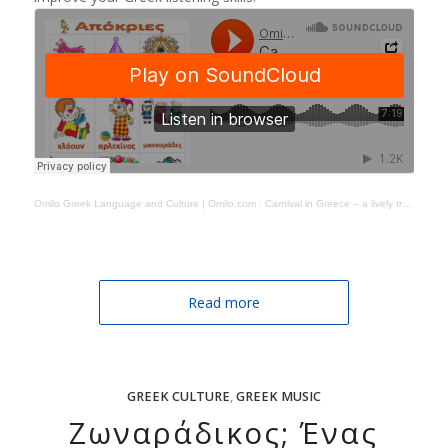
Omilo Greek Language and Culture | Omilo.com
·
Carnival in Greece – a lively tradition
Read more
GREEK CULTURE
,
GREEK MUSIC
Ζωναράδικος; Ένας