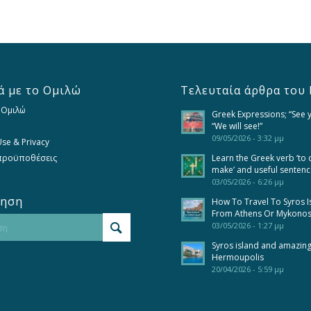
ά με το Ομιλώ
Τελευταία άρθρα του 
 Ομιλώ
Greek Expressions; “See 
“We will see!”
09/05/2026 - 3:32 μμ
se & Privacy
 προϋποθέσεις
Learn the Greek verb ‘to 
make’ and useful senten
03/05/2026 - 6:26 μμ
τηση
How To Travel To Syros I
From Athens Or Mykono
03/05/2026 - 1:27 μμ
Syros island and amazin
Hermoupolis
20/04/2026 - 5:59 μμ