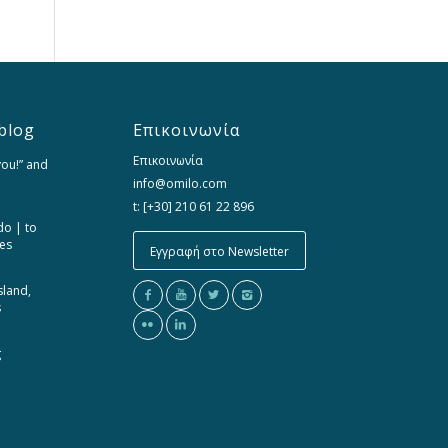
blog
Επικοινωνία
Επικοινωνία
you!” and
info@omilo.com
t: [+30] 210 61 22 896
do | to
ces
Εγγραφή στο Newsletter
sland,
s
g