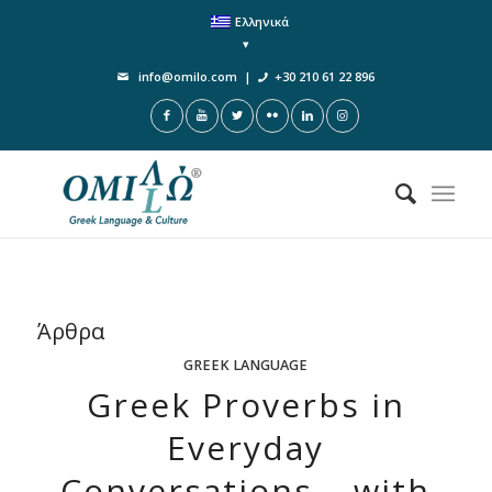
Ελληνικά
info@omilo.com
|
+30 210 61 22 896
Άρθρα
GREEK LANGUAGE
Greek Proverbs in
Everyday
Conversations – with