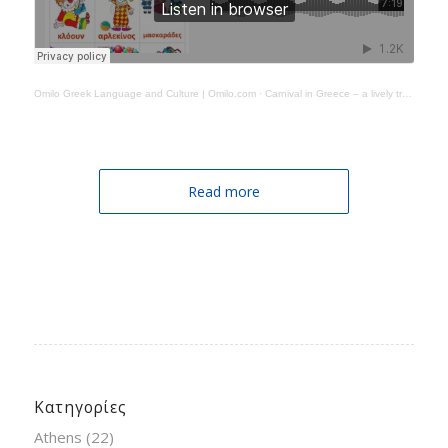
Omilo Greek Language and Culture | Omilo.com
·
Carnival in Greece – a lively tradition
Read more
Κατηγορίες
Athens
(22)