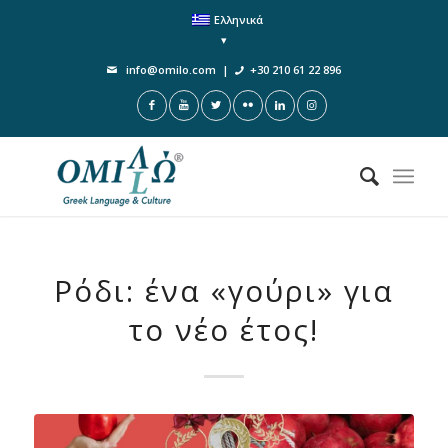
Ελληνικά
info@omilo.com
|
+30 210 61 22 896
Ρόδι: ένα «γούρι» για
το νέο έτος!