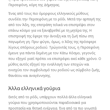
Περσεφόνη, κόρη της Δήμητρας.
Ένας από τους πιο όμορφους ελληνικούς μύθους
συνδέει την Περσεφόνη με το ρόδι. Μετά την αρπαγή της
από τον Άδη, της επετράπη τελικά να επιστρέψει στον
επάνω κόσμο για να ξαναβρεθεί με τη μητέρα της. Η
επιστροφή της έφερε την άνοιξη και τη ζωή πίσω στη
παγωμένη γη. Πριν φύγει, όμως, ο Άδης της πρόσφερε
λίγους σπόρους ροδιού. Τρώγοντάς τους, η Περσεφόνη
έμεινε για πάντα δεμένη με τον Κάτω Κόσμο, γεγονός
που εξηγεί γιατί πρέπει να επιστρέφει εκεί κάθε χρόνο. Ο
μύθος αυτός εξηγεί την εναλλαγή των εποχών και
ενισχύει τον συμβολισμό του ροδιού ως σύμβολο ζωής,
θανάτου και αναγέννησης.
Άλλα ελληνικά γούρια
Εκτός από το ρόδι, υπάρχουν πολλά άλλα ελληνικά
γούρια που χρησιμοποιούνται παραδοσιακά για
προστασία και θετική ενέργεια. Ένα από τα πιο γνωστά