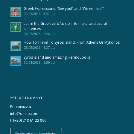
Greek Expressions; “See you!” and “We will see!”
09/05/2026 - 3:32 μμ
Learn the Greek verb ‘to do | to make’ and useful
sentences
03/05/2026 - 6:26 μμ
How To Travel To Syros Island, From Athens Or Mykonos
03/05/2026 - 1:27 μμ
Syros island and amazing Hermoupolis
20/04/2026 - 5:59 μμ
Επικοινωνία
Επικοινωνία
info@omilo.com
t: [+30] 210 61 22 896
Εγγραφή στο Newsletter