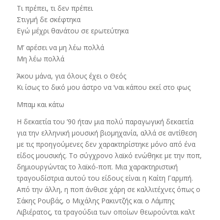
Τι πρέπει, τι δεν πρέπει
Στιγμή δε σκέφτηκα
Εγώ μέχρι θανάτου σε ερωτεύτηκα
Μ’ αρέσει να μη λέω πολλά
Μη λέω πολλά
Άκου μάνα, για όλους έχει ο Θεός
Κι ίσως το δικό μου άστρο να ‘ναι κάπου εκεί στο φως
Μπαμ και κάτω
Η δεκαετία του ’90 ήταν μια πολύ παραγωγική δεκαετία
για την ελληνική μουσική βιομηχανία, αλλά σε αντίθεση
με τις προηγούμενες δεν χαρακτηρίστηκε μόνο από ένα
είδος μουσικής. Το σύγχρονο λαϊκό ενώθηκε με την ποπ,
δημιουργώντας το λαϊκό-ποπ. Μια χαρακτηριστική
τραγουδίστρια αυτού του είδους είναι η Καίτη Γαρμπή.
Από την άλλη, η ποπ άνθισε χάρη σε καλλιτέχνες όπως ο
Σάκης Ρουβάς, ο Μιχάλης Ρακιντζής και ο Λάμπης
Λιβιέρατος, τα τραγούδια των οποίων θεωρούνται καλτ