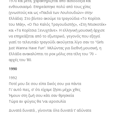
1970 και μετά, χαρακτηρίζεται από αισιοδοξία και
ενθουσιασμό. Επηρεάστηκε πολύ από τους χίπις
(γνωστούς και ως «Παιδιά των Λουλουδιών» στην
Ελλάδα). Στο βίντεο ακούμε τα τραγούδια «Το Κορίτσι
του Μάη», «Ο Πιο Καλός Τραγουδιστής», «Στη Ντισκοτέκ»
και «Τα Κορίτσια Ξενυχτάνε». Η ελληνική μουσική άρχισε
να επηρεάζεται από το εξωτερικό, γεγονός που εξηγεί
γιατί το τελευταίο τραγούδι ακούγεται λίγο σαν το “Girls
Just Wanna Have Fun”. Μιλώντας για διεθνή μουσική, η
Ελλάδα ανακαλύπτει το ροκ μόλις στα τέλη του ’70 –
αρχές του ’80.
1990
1992
Ποτέ μου δε σου είπα δικός σου για πάντα
Γι’ αυτό πιες, σ’ ότι είχαμε ζήσει μέχρι χθες
Ήμουν στη ζωή σου κάτι σαν θρησκεία
Τώρα αν φύγεις θα ‘ναι ιεροσυλία
Δυνατά δυνατά , γίνονται όλα δυνατά τ’ αδύνατα