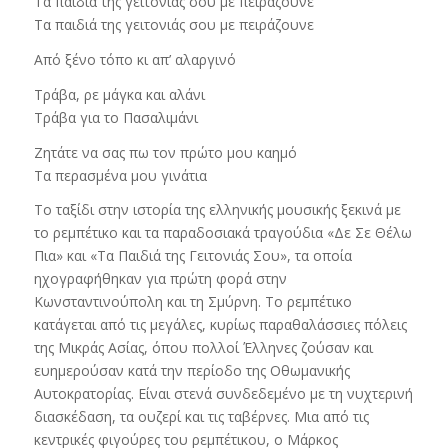
Τα παιδιά της γειτονιάς σου με πειράζουνε
Τα παιδιά της γειτονιάς σου με πειράζουνε
Από ξένο τόπο κι απ’ αλαργινό
Τράβα, ρε μάγκα και αλάνι
Τράβα για το Πασαλιμάνι
Ζητάτε να σας πω τον πρώτο μου καημό
Τα περασμένα μου γινάτια
Το ταξίδι στην ιστορία της ελληνικής μουσικής ξεκινά με
το ρεμπέτικο και τα παραδοσιακά τραγούδια «Δε Σε Θέλω
Πια» και «Τα Παιδιά της Γειτονιάς Σου», τα οποία
ηχογραφήθηκαν για πρώτη φορά στην
Κωνσταντινούπολη και τη Σμύρνη. Το ρεμπέτικο
κατάγεται από τις μεγάλες, κυρίως παραθαλάσσιες πόλεις
της Μικράς Ασίας, όπου πολλοί Έλληνες ζούσαν και
ευημερούσαν κατά την περίοδο της Οθωμανικής
Αυτοκρατορίας. Είναι στενά συνδεδεμένο με τη νυχτερινή
διασκέδαση, τα ουζερί και τις ταβέρνες. Μια από τις
κεντρικές φιγούρες του ρεμπέτικου, ο Μάρκος