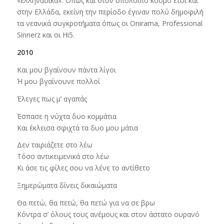
«ελληνάδικα». Όπως και στον υπόλοιπο κόσμο έτσι και
στην Ελλάδα, εκείνη την περίοδο έγιναν πολύ δημοφιλή
τα νεανικά συγκροτήματα όπως οι Onirama, Professional
Sinnerz και οι Hi5.
2010
Και μου βγαίνουν πάντα λίγοι
Ή μου βγαίνουνε πολλοί
Έλεγες πως μ’ αγαπάς
Έσπασε η νύχτα δυο κομμάτια
Και έκλεισα σφιχτά τα δυο μου μάτια
Δεν ταιριάζετε στο λέω
Τόσο αντικειμενικά στο λέω
Κι άσε τις φίλες σου να λένε το αντίθετο
Ξημερώματα δίνεις δικαιώματα
Θα πετώ, θα πετώ, θα πετώ για να σε βρω
Κόντρα σ’ όλους τους ανέμους και στον άστατο ουρανό