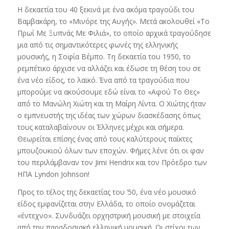
Η δεκαετία του 40 ξεκινά με ένα ακόμα τραγούδι του
Βαμβακάρη, το «Μινόρε της Αυγής». Μετά ακολουθεί «Το
Πρωί Με Ξυπνάς Με Φιλιά», το οποίο αρχικά τραγούδησε
μια από τις σημαντικότερες φωνές της ελληνικής
μουσικής, η Σοφία Βέμπο. Τη δεκαετία του 1950, το
ρεμπέτικο άρχισε να αλλάζει και έδωσε τη θέση του σε
ένα νέο είδος, το λαϊκό. Ένα από τα τραγούδια που
μπορούμε να ακούσουμε εδώ είναι το «Αφού Το Θες»
από το Μανώλη Χιώτη και τη Μαίρη Λίντα. Ο Χιώτης ήταν
ο εμπνευστής της ιδέας των χώρων διασκέδασης όπως
τους καταλαβαίνουν οι Έλληνες μέχρι και σήμερα.
Θεωρείται επίσης ένας από τους καλύτερους παίκτες
μπουζουκιού όλων των εποχών. Φήμες λένε ότι οι φαν
του περιλάμβαναν τον Jimi Hendrix και τον Πρόεδρο των
ΗΠΑ Lyndon Johnson!
Προς το τέλος της δεκαετίας του ’50, ένα νέο μουσικό
είδος εμφανίζεται στην Ελλάδα, το οποίο ονομάζεται
«έντεχνο». Συνδυάζει ορχηστρική μουσική με στοιχεία
από την παραδοσιακή ελληνική μουσική. Οι στίχοι των