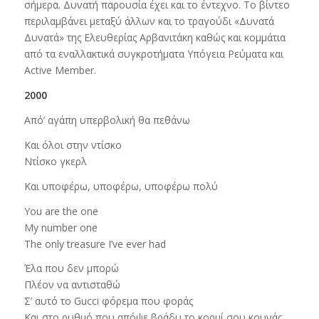
σήμερα. Δυνατή παρουσία έχει και το έντεχνο. Το βίντεο
περιλαμβάνει μεταξύ άλλων και το τραγούδι «Δυνατά
Δυνατά» της Ελευθερίας Αρβανιτάκη καθώς και κομμάτια
από τα εναλλακτικά συγκροτήματα Υπόγεια Ρεύματα και
Active Member.
2000
Από’ αγάπη υπερβολική θα πεθάνω
Και όλοι στην ντίσκο
Ντίσκο γκερλ
Και υποφέρω, υποφέρω, υποφέρω πολύ
You are the one
My number one
The only treasure I’ve ever had
Έλα που δεν μπορώ
Πλέον να αντισταθώ
Σ’ αυτό το Gucci φόρεμα που φοράς
Και στο ρυθμό που απόψε βράδυ το κορμί σου κουνάς