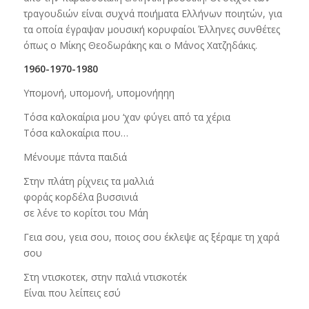
τραγουδιών είναι συχνά ποιήματα Ελλήνων ποιητών, για
τα οποία έγραψαν μουσική κορυφαίοι Έλληνες συνθέτες
όπως ο Μίκης Θεοδωράκης και ο Μάνος Χατζηδάκις.
1960-1970-1980
Υπομονή, υπομονή, υπομονήηηη
Τόσα καλοκαίρια μου ‘χαν φύγει από τα χέρια
Τόσα καλοκαίρια που…
Μένουμε πάντα παιδιά
Στην πλάτη ρίχνεις τα μαλλιά
φοράς κορδέλα βυσσινιά
σε λένε το κορίτσι του Μάη
Γεια σου, γεια σου, ποιος σου έκλεψε ας ξέραμε τη χαρά
σου
Στη ντισκοτεκ, στην παλιά ντισκοτέκ
Είναι που λείπεις εσύ