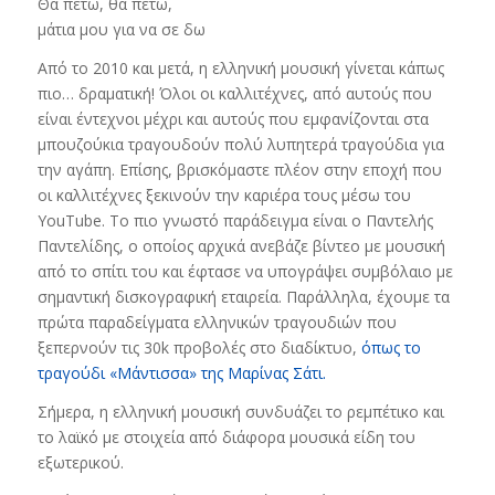
Θα πετώ, θα πετώ,
μάτια μου για να σε δω
Από το 2010 και μετά, η ελληνική μουσική γίνεται κάπως
πιο… δραματική! Όλοι οι καλλιτέχνες, από αυτούς που
είναι έντεχνοι μέχρι και αυτούς που εμφανίζονται στα
μπουζούκια τραγουδούν πολύ λυπητερά τραγούδια για
την αγάπη. Επίσης, βρισκόμαστε πλέον στην εποχή που
οι καλλιτέχνες ξεκινούν την καριέρα τους μέσω του
YouTube. Το πιο γνωστό παράδειγμα είναι ο Παντελής
Παντελίδης, ο οποίος αρχικά ανεβάζε βίντεο με μουσική
από το σπίτι του και έφτασε να υπογράψει συμβόλαιο με
σημαντική δισκογραφική εταιρεία. Παράλληλα, έχουμε τα
πρώτα παραδείγματα ελληνικών τραγουδιών που
ξεπερνούν τις 30k προβολές στο διαδίκτυο,
όπως το
τραγούδι «Μάντισσα» της Μαρίνας Σάτι.
Σήμερα, η ελληνική μουσική συνδυάζει το ρεμπέτικο και
το λαϊκό με στοιχεία από διάφορα μουσικά είδη του
εξωτερικού.