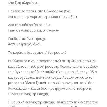
Μια ζωή πληρώνω…
Παλεύει το ποτάμι στη θάλασσα να βγει
Και ο ποιητής γυρεύει τη μούσα του να βρει
Ααα κρουαζιέρα θα σε πάω
Γιατί σε νοιάζομαι και σ’ αγαπάω
Για δε μ’ αφήνετε ήσυχο
Άστε με ήσυχο, όλοι
Τα κορίτσια ξενυχτάνε μ’ ένα μυστικό
Ο ελληνικός κινηματογράφος άνθισε τη δεκαετία του ’60
και μαζί του η ελληνική μουσική. Πολλές ταινίες θυμίζουν
τα σύγχρονα μιούζικαλ καθώς είχαν μουσική, τραγούδια
και χορογραφίες. Δεν είναι τυχαίο λοιπόν ότι αυτό το
μέρος του βίντεο ξεκινά με το «Υπομονή» και το «Τόσα
Καλοκαίρια» – και τα δύο προέρχονται από ελληνικές
ταινίες εκείνης της εποχής.
Η μουσική εκείνης της εποχής, ειδικά από τη δεκαετία του