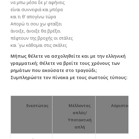
να μπω μέσα δε μ’ αφήνεις
είναι συννεφιά και μπόρα
και τι θ’ απογίνω τώρα
Απορώ τι σου χω φταίξει
άνοιξε, άνοιξε θα βρέξει
πέφτουν της βροχής οι στάλες
και `γω κάθομαι στις σκάλες
Μήπως θέλετε να ασχοληθείτε και με την ελληνική
γραμματική; Θέλετε να βρείτε τους χρόνους των
ρημάτων που ακούσατε στο τραγούδι;
Συμπληρώστε τον πίνακα με τους σωστούς τύπους:
Μέλλοντας
Αόριστος
Ενεστώτας
απλός/
Υποτακτική
απλή