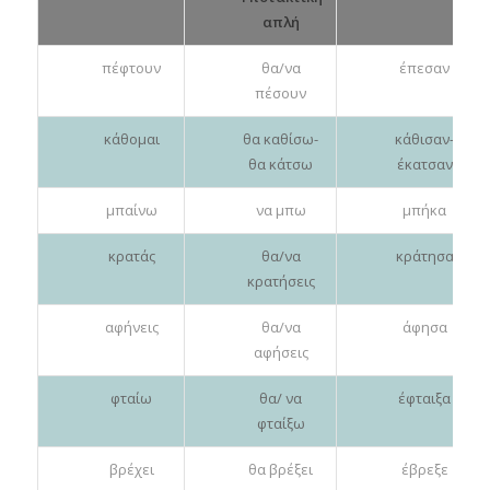
απλή
πέφτουν
θα/να
έπεσαν
πέσουν
κάθομαι
θα καθίσω-
κάθισαν-
θα κάτσω
έκατσαν
μπαίνω
να μπω
μπήκα
κρατάς
θα/να
κράτησα
κρατήσεις
αφήνεις
θα/να
άφησα
αφήσεις
φταίω
θα/ να
έφταιξα
φταίξω
βρέχει
θα βρέξει
έβρεξε