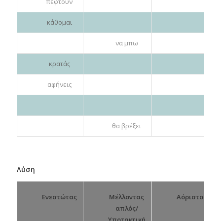
πέφτουν
κάθομαι
να μπω
κρατάς
αφήνεις
θα βρέξει
Λύση
Μέλλοντας
Ενεστώτας
Αόριστος
απλός/
Υποτακτική