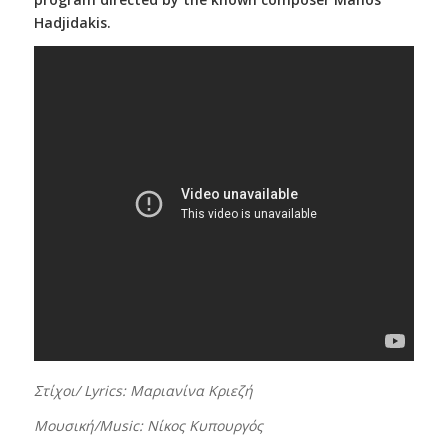
Hadjidakis.
Στίχοι/ Lyrics: Μαριανίνα Κριεζή
Μουσική/Music: Νίκος Κυπουργός