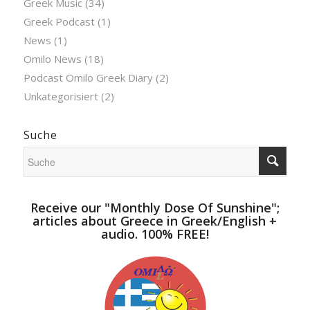
Greek Music
(34)
Greek Podcast
(1)
News
(1)
Omilo News
(18)
Podcast Omilo Greek Diary
(2)
Unkategorisiert
(2)
Suche
Receive our "Monthly Dose Of Sunshine";
articles about Greece in Greek/English +
audio. 100% FREE!