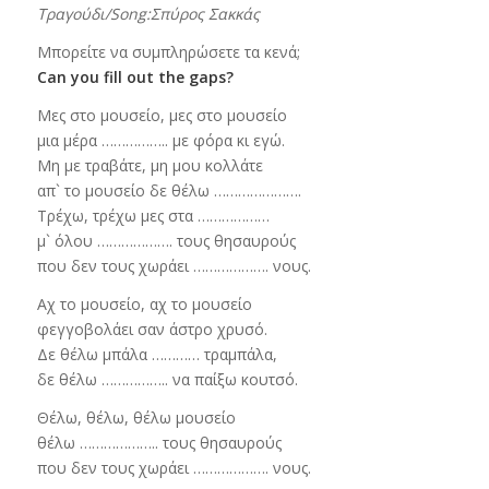
Τραγούδι/Song:
Σπύρος Σακκάς
Μπορείτε να συμπληρώσετε τα κενά;
Can you fill out the gaps?
Μες στο μουσείο, μες στο μουσείο
μια μέρα …………….. με φόρα κι εγώ.
Μη με τραβάτε, μη μου κολλάτε
απ` το μουσείο δε θέλω ………………….
Τρέχω, τρέχω μες στα ………………
μ` όλου ………………. τους θησαυρούς
που δεν τους χωράει ………………. νους.
Αχ το μουσείο, αχ το μουσείο
φεγγοβολάει σαν άστρο χρυσό.
Δε θέλω μπάλα ………… τραμπάλα,
δε θέλω …………….. να παίξω κουτσό.
Θέλω, θέλω, θέλω μουσείο
θέλω ……………….. τους θησαυρούς
που δεν τους χωράει ………………. νους.