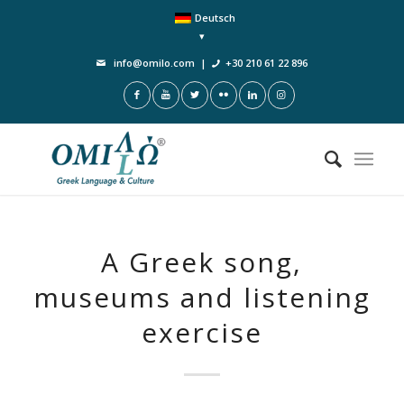
Deutsch
info@omilo.com
|
+30 210 61 22 896
A Greek song,
museums and listening
exercise