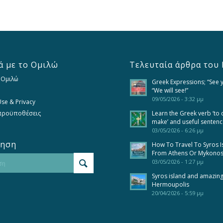
ά με το Ομιλώ
Τελευταία άρθρα του 
 Ομιλώ
Greek Expressions; “See 
“We will see!”
09/05/2026 - 3:32 μμ
se & Privacy
 προϋποθέσεις
Learn the Greek verb ‘to 
make’ and useful senten
03/05/2026 - 6:26 μμ
τηση
How To Travel To Syros I
From Athens Or Mykono
03/05/2026 - 1:27 μμ
Syros island and amazin
Hermoupolis
20/04/2026 - 5:59 μμ