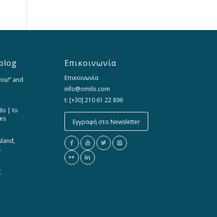
blog
Επικοινωνία
Επικοινωνία
you!” and
info@omilo.com
t: [+30] 210 61 22 896
do | to
ces
Εγγραφή στο Newsletter
sland,
s
g