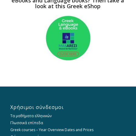
eBooks and Language books? Then take a
look at this Greek eShop
Χρήσιμοι σύνδεσμοι
Τα μαθήματα ελληνικών
Γλωσσικά επίπεδα
Greek courses – Year Overview Dates and Prices