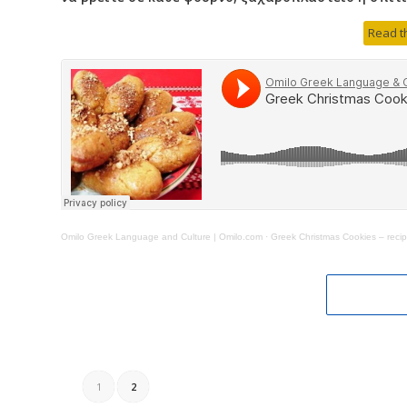
Read th
Omilo Greek Language and Culture | Omilo.com
·
Greek Christmas Cookies – rec
1
2