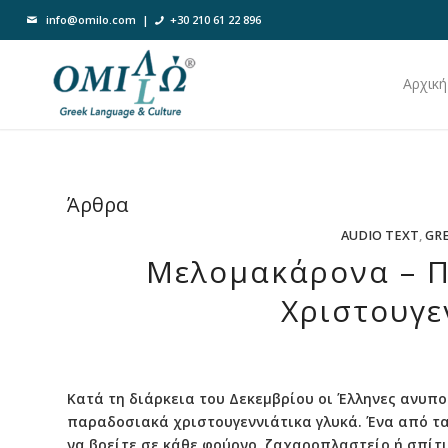
info@omilo.com
|
+30 210 61 22 896
Αρχική
Άρθρα
AUDIO TEXT
,
GR
Μελομακάρονα – Π
Χριστουγε
Κατά τη διάρκεια του Δεκεμβρίου οι Έλληνες ανυπο
παραδοσιακά χριστουγεννιάτικα γλυκά. Ένα από τα
να βρείτε σε κάθε φούρνο, ζαχαροπλαστείο ή σπίτ