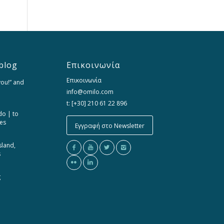
blog
Επικοινωνία
Επικοινωνία
you!” and
info@omilo.com
t: [+30] 210 61 22 896
do | to
ces
Εγγραφή στο Newsletter
sland,
s
g