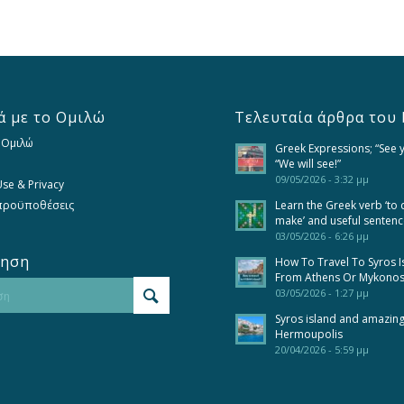
ά με το Ομιλώ
Τελευταία άρθρα του 
 Ομιλώ
Greek Expressions; “See 
“We will see!”
09/05/2026 - 3:32 μμ
se & Privacy
 προϋποθέσεις
Learn the Greek verb ‘to 
make’ and useful senten
03/05/2026 - 6:26 μμ
τηση
How To Travel To Syros I
From Athens Or Mykono
03/05/2026 - 1:27 μμ
Syros island and amazin
Hermoupolis
20/04/2026 - 5:59 μμ