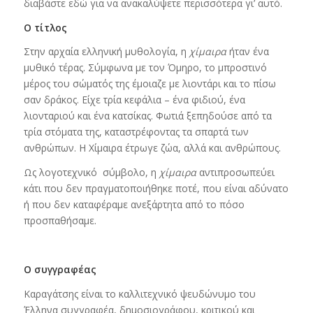
διαβάστε εδώ για να ανακαλύψετε περισσότερα γι’ αυτό.
Ο τίτλος
Στην αρχαία ελληνική μυθολογία, η
χίμαιρα
ήταν ένα
μυθικό τέρας. Σύμφωνα με τον Όμηρο, το μπροστινό
μέρος του σώματός της έμοιαζε με λιοντάρι και το πίσω
σαν δράκος. Είχε τρία κεφάλια – ένα φιδιού, ένα
λιονταριού και ένα κατσίκας. Φωτιά ξεπηδούσε από τα
τρία στόματα της, καταστρέφοντας τα σπαρτά των
ανθρώπων. Η Χίμαιρα έτρωγε ζώα, αλλά και ανθρώπους.
Ως λογοτεχνικό σύμβολο, η
χίμαιρα
αντιπροσωπεύει
κάτι που δεν πραγματοποιήθηκε ποτέ, που είναι αδύνατο
ή που δεν καταφέραμε ανεξάρτητα από το πόσο
προσπαθήσαμε.
Ο συγγραφέας
Καραγάτσης είναι το καλλιτεχνικό ψευδώνυμο του
Έλληνα συγγραφέα, δημοσιογράφου, κριτικού και