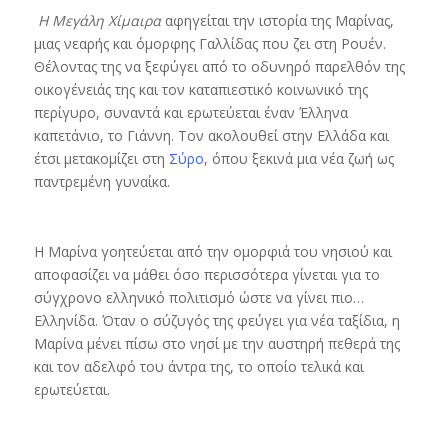
Η Μεγάλη Χίμαιρα
αφηγείται την ιστορία της Μαρίνας,
μιας νεαρής και όμορφης Γαλλίδας που ζει στη Ρουέν.
Θέλοντας της να ξεφύγει από το οδυνηρό παρελθόν της
οικογένειάς της και τον καταπιεστικό κοινωνικό της
περίγυρο, συναντά και ερωτεύεται έναν Έλληνα
καπετάνιο, το Γιάννη. Τον ακολουθεί στην Ελλάδα και
έτσι μετακομίζει στη
Σύρο
, όπου ξεκινά μια νέα ζωή ως
παντρεμένη γυναίκα.
Η Μαρίνα γοητεύεται από την ομορφιά του νησιού και
αποφασίζει να μάθει όσο περισσότερα γίνεται για το
σύγχρονο ελληνικό πολιτισμό ώστε να γίνει πιο…
Ελληνίδα. Όταν ο σύζυγός της φεύγει για νέα ταξίδια, η
Μαρίνα μένει πίσω στο νησί με την αυστηρή πεθερά της
και τον αδελφό του άντρα της, το οποίο τελικά και
ερωτεύεται.