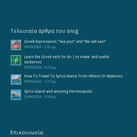
Τελευταία άρθρα του blog
Greek Expressions; “See you!” and “We will see!”
09/05/2026 - 3:32 μμ
Learn the Greek verb ‘to do | to make’ and useful
sentences
03/05/2026 - 6:26 μμ
How To Travel To Syros Island, From Athens Or Mykonos
03/05/2026 - 1:27 μμ
Syros island and amazing Hermoupolis
20/04/2026 - 5:59 μμ
Επικοινωνία