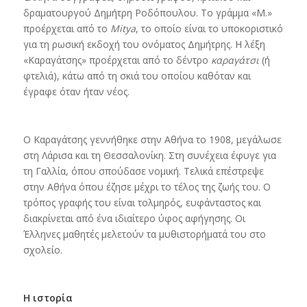
δραματουργού Δημήτρη Ροδόπουλου. Το γράμμα «Μ.»
προέρχεται από το
Mitya
, το οποίο είναι το υποκοριστικό
για τη ρωσική εκδοχή του ονόματος Δημήτρης. Η λέξη
«Καραγάτσης» προέρχεται από το δέντρο
καραγάτσι
(ή
φτελιά), κάτω από τη σκιά του οποίου καθόταν και
έγραφε όταν ήταν νέος.
Ο Καραγάτσης γεννήθηκε στην Αθήνα το 1908, μεγάλωσε
στη Λάρισα και τη Θεσσαλονίκη. Στη συνέχεια έφυγε για
τη Γαλλία, όπου σπούδασε νομική. Τελικά επέστρεψε
στην Αθήνα όπου έζησε μέχρι το τέλος της ζωής του. Ο
τρόπος γραφής του είναι τολμηρός, ευφάνταστος και
διακρίνεται από ένα ιδιαίτερο ύφος αφήγησης. Οι
Έλληνες μαθητές μελετούν τα μυθιστορήματά του στο
σχολείο.
Η ιστορία