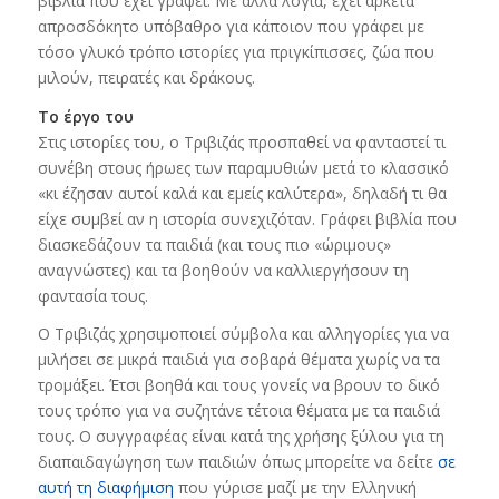
βιβλία που έχει γράψει. Με άλλα λόγια, έχει αρκετά
απροσδόκητο υπόβαθρο για κάποιον που γράφει με
τόσο γλυκό τρόπο ιστορίες για πριγκίπισσες, ζώα που
μιλούν, πειρατές και δράκους.
Το έργο του
Στις ιστορίες του, ο Τριβιζάς προσπαθεί να φανταστεί τι
συνέβη στους ήρωες των παραμυθιών μετά το κλασσικό
«κι έζησαν αυτοί καλά και εμείς καλύτερα», δηλαδή τι θα
είχε συμβεί αν η ιστορία συνεχιζόταν. Γράφει βιβλία που
διασκεδάζουν τα παιδιά (και τους πιο «ώριμους»
αναγνώστες) και τα βοηθούν να καλλιεργήσουν τη
φαντασία τους.
Ο Tριβιζάς χρησιμοποιεί σύμβολα και αλληγορίες για να
μιλήσει σε μικρά παιδιά για σοβαρά θέματα χωρίς να τα
τρομάξει. Έτσι βοηθά και τους γονείς να βρουν το δικό
τους τρόπο για να συζητάνε τέτοια θέματα με τα παιδιά
τους. Ο συγγραφέας είναι κατά της χρήσης ξύλου για τη
διαπαιδαγώγηση των παιδιών όπως μπορείτε να δείτε
σε
αυτή τη διαφήμιση
που γύρισε μαζί με την Ελληνική