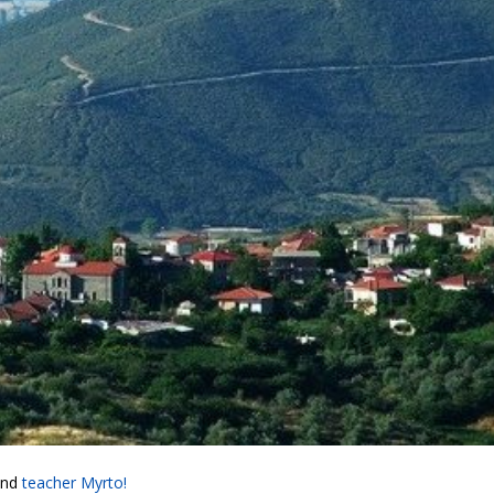
and
teacher Myrto!