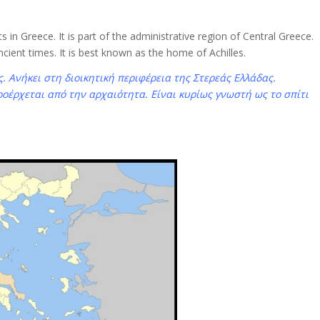
ts in Greece. It is part of the administrative region of Central Greece.
cient times. It is best known as the home of Achilles.
. Ανήκει στη διοικητική περιφέρεια της Στερεάς Ελλάδας.
ροέρχεται από την αρχαιότητα. Είναι κυρίως γνωστή ως το σπίτι