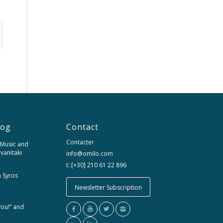
log
Contact
Contacter
 Music and
rvanitaki
info@omilo.com
t: [+30] 210 61 22 896
m Syros
Newsletter Subscription
you!” and