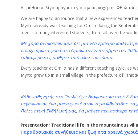
Ας μάθουμε λίγα πράγματα για την περιοχή της Φθιώτιδας
We are happy to announce that a new experienced teacher,
Myrto already was teaching for Omilo during the September
meet so many interested students, from all over the world
Με χαρά ανακοινώνουμε ότι μια νέα έμπειρη καθηγήτρι
δίδαξε πρώτη φορά στο Ομιλώ τον Σεπτέμβριο του 2020
ενδιαφέροντες μαθητές από όλον τον κόσμο.
Every teacher at Omilo has a different teaching style, as w
Myrto grew up in a small village in the prefecture of Fthioti
Κάθε καθηγητής στο Ομιλώ έχει διαφορετικό στυλ διδασ
μεγάλωσε σε ένα μικρό χωριό στον νομό Φθιώτιδας, το 
Πολιτιστική Εκδήλωσή μας, θα μάθετε περισσότερα κατά
Presentation; Τraditional life in the mountainous villa
Παραδοσιακές συνήθειες και ζωή στα ορεινά χωριά