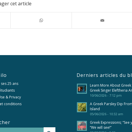
ger cet article
ilo
Derniers articles du b
 ses 25 ans
Learn More About Greek
 étudiants
Greek Singer Eleftheria A
10/06/2026 - 7:12 pm
se & Privacy
et conditions
A Greek Parsley Dip Fro
Island
05/06/2026 - 10:32 am
cher
Greek Expressions; “See 
“We will see!”