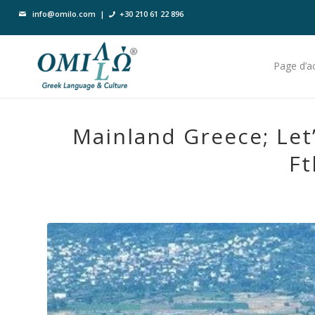
info@omilo.com
|
+30 210 61 22 896
Page d’ac
Mainland Greece; Let
Ft