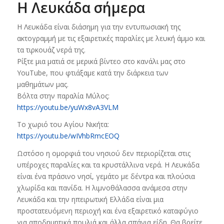
Η Λευκάδα σήμερα
Η Λευκάδα είναι διάσημη για την εντυπωσιακή της
ακτογραμμή με τις εξαιρετικές παραλίες με λευκή άμμο και
τα τιρκουάζ νερά της.
Ρίξτε μια ματιά σε μερικά βίντεο στο κανάλι μας στο
YouTube, που φτιάξαμε κατά την διάρκεια των
μαθημάτων μας.
Βόλτα στην παραλία Μύλος:
https://youtu.be/yuWx8vA3VLM
Το χωριό του Αγίου Νικήτα:
https://youtu.be/wIVhbRmcEOQ
Ωστόσο η ομορφιά του νησιού δεν περιορίζεται στις
υπέροχες παραλίες και τα κρυστάλλινα νερά. Η Λευκάδα
είναι ένα πράσινο νησί, γεμάτο με δέντρα και πλούσια
χλωρίδα και πανίδα. Η λιμνοθάλασσα ανάμεσα στην
Λευκάδα και την ηπειρωτική Ελλάδα είναι μια
προστατευόμενη περιοχή και ένα εξαιρετικό καταφύγιο
για αποδημητικά πουλιά και άλλα σπάνια είδη. Θα βρείτε