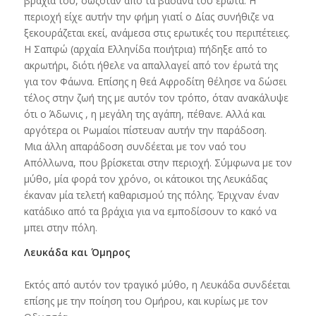
βράχια του, σωζόταν από τα βάσανα του έρωτα. Η
περιοχή είχε αυτήν την φήμη γιατί ο Δίας συνήθιζε να
ξεκουράζεται εκεί, ανάμεσα στις ερωτικές του περιπέτειες.
Η Σαπφώ (αρχαία Ελληνίδα ποιήτρια) πήδηξε από το
ακρωτήρι, διότι ήθελε να απαλλαγεί από τον έρωτά της
για τον Φάωνα. Επίσης η θεά Αφροδίτη θέλησε να δώσει
τέλος στην ζωή της με αυτόν τον τρόπο, όταν ανακάλυψε
ότι ο Άδωνις , η μεγάλη της αγάπη, πέθανε. Αλλά και
αργότερα οι Ρωμαίοι πίστευαν αυτήν την παράδοση.
Μια άλλη απαράδοση συνδέεται με τον ναό του
Απόλλωνα, που βρίσκεται στην περιοχή. Σύμφωνα με τον
μύθο, μία φορά τον χρόνο, οι κάτοικοι της Λευκάδας
έκαναν μία τελετή καθαρισμού της πόλης. Έριχναν έναν
κατάδικο από τα βράχια για να εμποδίσουν το κακό να
μπει στην πόλη.
Λευκάδα και Όμηρος
Εκτός από αυτόν τον τραγικό μύθο, η Λευκάδα συνδέεται
επίσης με την ποίηση του Ομήρου, και κυρίως με τον