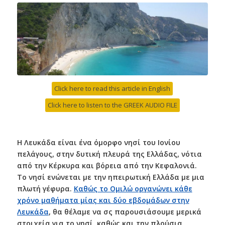
Click here to read this article in English
Click here to listen to the GREEK AUDIO FILE
Η Λευκάδα είναι ένα όμορφο νησί του Ιονίου
πελάγους, στην δυτική πλευρά της Ελλάδας, νότια
από την Κέρκυρα και βόρεια από την Κεφαλονιά.
Το νησί ενώνεται με την ηπειρωτική Ελλάδα με μια
πλωτή γέφυρα.
Καθώς το Ομιλώ οργανώνει κάθε
χρόνο μαθήματα μίας και δύο εβδομάδων στην
Λευκάδα
, θα θέλαμε να σς παρουσιάσουμε μερικά
στοιχεία για το νησί, καθώς και την πλούσια