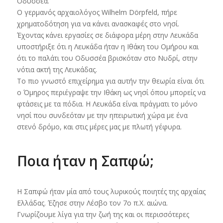
Οδυσσέα.
Ο γερμανός αρχαιολόγος Wilhelm Dörpfeld, πήρε
χρηματοδότηση για να κάνει ανασκαφές στο νησί.
Έχοντας κάνει εργασίες σε διάφορα μέρη στην Λευκάδα
υποστήριξε ότι η Λευκάδα ήταν η Ιθάκη του Ομήρου και
ότι το παλάτι του Οδυσσέα βρισκόταν στο Νυδρί, στην
νότια ακτή της Λευκάδας.
Το πιο γνωστό επιχείρημα για αυτήν την θεωρία είναι ότι
ο Όμηρος περιέγραψε την Ιθάκη ως νησί όπου μπορείς να
φτάσεις με τα πόδια. Η Λευκάδα είναι πράγματι το μόνο
νησί που συνδεόταν με την ηπειρωτική χώρα με ένα
στενό δρόμο, και στις μέρες μας με πλωτή γέφυρα.
Ποια ήταν η Σαπφώ;
Η Σαπφώ ήταν μία από τους λυρικούς ποιητές της αρχαίας
Ελλάδας. Έζησε στην Λέσβο τον 7ο π.Χ. αιώνα.
Γνωρίζουμε λίγα για την ζωή της και οι περισσότερες