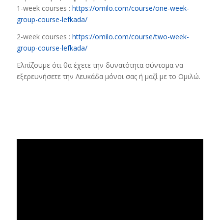
1-week courses :
https://omilo.com/course/one-week-
group-course-lefkada/
2-week courses :
https://omilo.com/course/two-week-
group-course-lefkada/
Ελπίζουμε ότι θα έχετε την δυνατότητα σύντομα να
εξερευνήσετε την Λευκάδα μόνοι σας ή μαζί με το Ομιλώ.