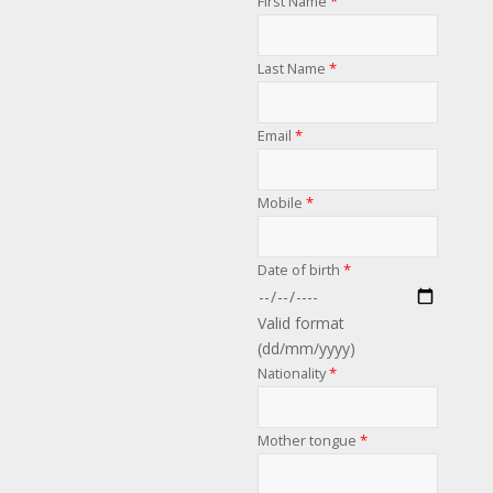
First Name
*
Last Name
*
Email
*
Mobile
*
Date of birth
*
Valid format
(dd/mm/yyyy)
Nationality
*
Mother tongue
*