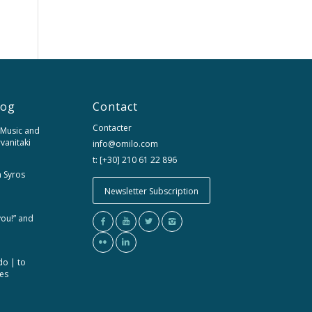
log
Contact
Contacter
 Music and
rvanitaki
info@omilo.com
t: [+30] 210 61 22 896
m Syros
Newsletter Subscription
you!” and
do | to
ces