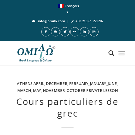
Français
info@omilo.com
|
+30 210 61 22 896
ATHENS
APRIL
,
DECEMBER
,
FEBRUARY
,
JANUARY
,
JUNE
,
MARCH
,
MAY
,
NOVEMBER
,
OCTOBER
PRIVATE LESSON
Cours particuliers de
grec